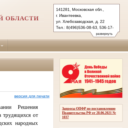
141281, Московская обл.,
г. Ивантеевка,
Й ОБЛАСТИ
ул. Хлебозаводская, д. 22
Тел.: 8(496)536-08-63, 536-17-
29
развернуть
ivanteevka.mo@sudrf.ru
версия для печати
вании Решения
Запросы ОПФР по постановлению
Правительства РФ от 28.06.2021 №
в трудящихся от
1037
дских народных