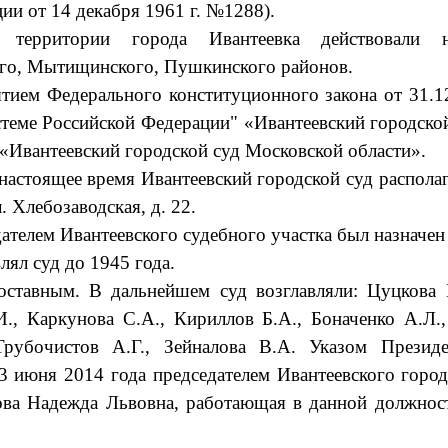
ции от 14 декабря 1961 г. №1288).
территории города Ивантеевка действовали 
го, Мытищинского, Пушкинского районов.
ятием Федерального конституционного закона от 31.
стеме Российской Федерации" «Ивантеевский городско
 «Ивантеевский городской суд Московской области».
настоящее время Ивантеевский городской суд располаг
л. Хлебозаводская, д. 22.
телем Ивантеевского судебного участка был назначен
лял суд до 1945 года.
ставным. В дальнейшем суд возглавляли: Цуцкова Е
И., Каркунова С.А., Кириллов Б.А., Боначенко А.Л.,
Трубочистов А.Г., Зейналова В.А. Указом Президе
3 июня 2014 года председателем Ивантеевского город
ова Надежда Львовна, работающая в данной должнос