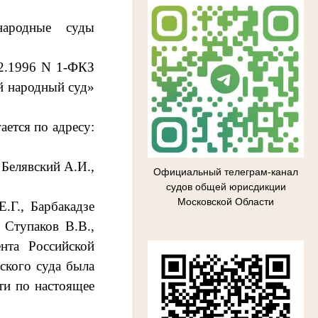
народные суды
12.1996 N 1-ФКЗ
й народный суд»
ается по адресу:
 Белявский А.И.,
Официальный телеграм-канал
судов общей юрисдикции
Московской Области
.Г., Барбакадзе
 Ступаков В.В.,
нта Российской
ского суда была
ти по настоящее