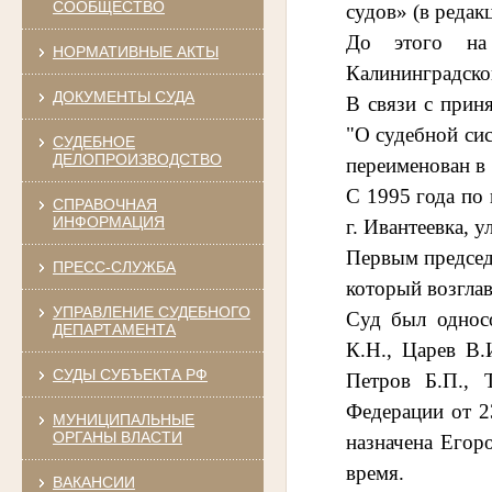
СООБЩЕСТВО
судов» (в редак
До этого на 
НОРМАТИВНЫЕ АКТЫ
Калининградско
ДОКУМЕНТЫ СУДА
В связи с прин
"О судебной си
СУДЕБНОЕ
ДЕЛОПРОИЗВОДСТВО
переименован в
С 1995 года по 
СПРАВОЧНАЯ
ИНФОРМАЦИЯ
г. Ивантеевка, у
Первым председа
ПРЕСС-СЛУЖБА
который возглав
УПРАВЛЕНИЕ СУДЕБНОГО
Суд был односо
ДЕПАРТАМЕНТА
К.Н., Царев В.
СУДЫ СУБЪЕКТА РФ
Петров Б.П., 
Федерации от 2
МУНИЦИПАЛЬНЫЕ
ОРГАНЫ ВЛАСТИ
назначена Егор
время.
ВАКАНСИИ